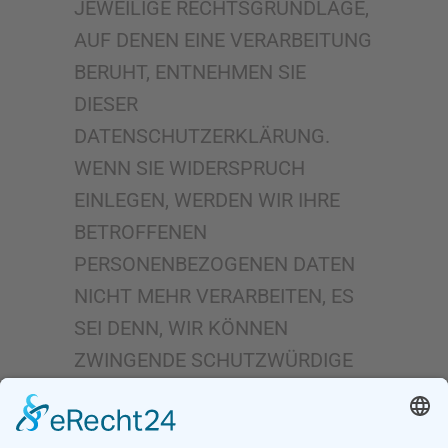
JEWEILIGE RECHTSGRUNDLAGE,
AUF DENEN EINE VERARBEITUNG
BERUHT, ENTNEHMEN SIE
DIESER
DATENSCHUTZERKLÄRUNG.
WENN SIE WIDERSPRUCH
EINLEGEN, WERDEN WIR IHRE
BETROFFENEN
PERSONENBEZOGENEN DATEN
NICHT MEHR VERARBEITEN, ES
SEI DENN, WIR KÖNNEN
ZWINGENDE SCHUTZWÜRDIGE
GRÜNDE FÜR DIE VERARBEITUNG
NACHWEISEN, DIE IHRE