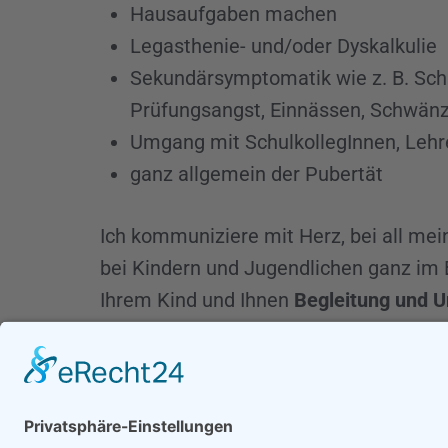
Hausaufgaben machen
Legasthenie- und/oder Dyskalkulie
Sekundärsymptomatik wie z. B. Schu
Prüfungsangst, Einnässen, Schwän
Umgang mit SchulkollegInnen, Lehr
ganz allgemein der Pubertät
Ich kommuniziere mit Herz, bei all me
bei Kindern und Jugendlichen ganz im 
Ihrem Kind und Ihnen
Begleitung und U
LELA-Methode
Legasthenie- und/oder Dyskalkuliet