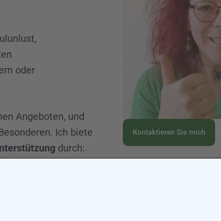
lunlust,
zen
ern oder
inen Angeboten, und
Besonderen. Ich biete
Kontaktieren Sie mich
nterstützung
durch:
raining